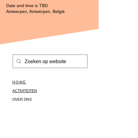
Date and time is TBD
Antwerpen, Antwerpen, België
HOME
ACTIVITEITEN
OVER ONS
HALLO@SOLOTOGETHER.BE
0476517669