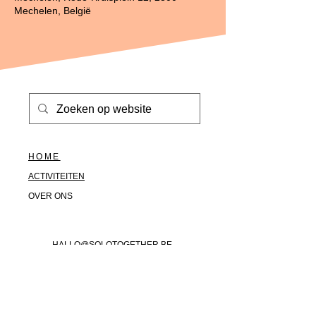
Mechelen, België
HOME
ACTIVITEITEN
OVER ONS
HALLO@SOLOTOGETHER.BE
0476517669
FACEBOOK
INSTAGRAM