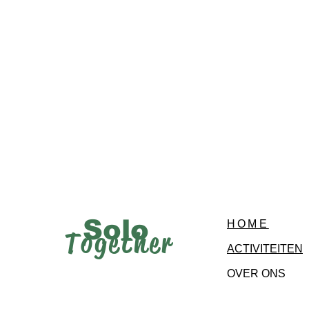
Solo
HOME
Together
ACTIVITEITEN
OVER ONS