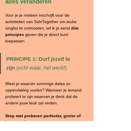
alles veranderen
Voor je je meteen inschrijft voor de 
activiteiten van SoloTogether om leuke 
singles te ontmoeten, wil ik je eerst 
drie 
principes
 geven die je direct kunt 
toepassen.
PRINCIPE 1: Durf jezelf te 
zijn
 (
echt waar, het werkt
)
Weet je waarom sommige dates zo 
oppervlakkig voelen? Wanneer je iemand 
probeert te zijn waarvan je denk dat de 
andere jouw leuk zal vinden. 
Stop met proberen perfecter, groter of 
beter te zijn. 
Begin met écht jezelf zijn.