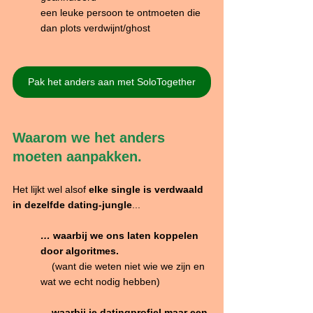
een leuke persoon te ontmoeten die 
dan plots verdwijnt/ghost
Pak het anders aan met SoloTogether
Waarom we het anders 
moeten aanpakken.
Het lijkt wel alsof 
elke single is verdwaald 
in dezelfde dating-jungle
...
… 
waarbij
we ons laten koppelen 
door algoritmes. 
    (want die weten niet wie we zijn en 
wat we echt nodig hebben)
... 
waarbij je datingprofiel maar een 