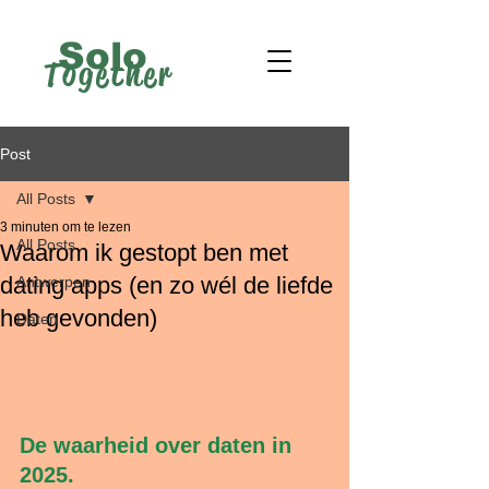
Solo
Together
Post
All Posts
3 minuten om te lezen
All Posts
Waarom ik gestopt ben met
dating apps (en zo wél de liefde
Antwerpen
heb gevonden)
Daten
De waarheid over daten in 
2025.